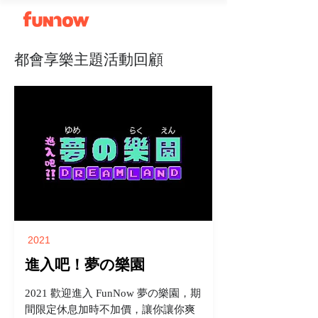
都會享樂主題活動回顧
2021
​進入吧！夢の樂園
2021 歡迎進入 FunNow 夢の樂園，期
間限定休息加時不加價，讓你讓你爽